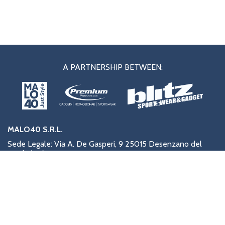
A PARTNERSHIP BETWEEN:
MALO40 S.R.L.
Sede Legale: Via A. De Gasperi, 9 25015 Desenzano del
Garda (BS)
Sede Operativa: Via G.Galilei, 56 25015 Desenzano del
Garda (BS) | malo40.mm@gmail.com | 030 0998593
Partita IVA 03857550986
MALO40 s.r.l. - Tutti i diritti riservati.
COOKIE POLICY
8volante siti internet Brescia