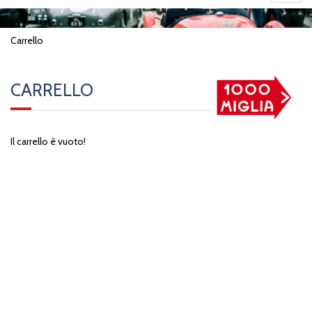
navig
Carrello
CARRELLO
Il carrello è vuoto!